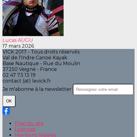
Lucas AUGU
17 mars 2026
VICK 2017 - Tous droits réservés
Val de l'Indre Canoë Kayak
Base Nautique - Rue du Moulin
37250 Veigné - France
02 47 73 13 19
contact (at) levick.fr
Je m'abonne à la newsletter
OK
Plan du site
Licences
Mentions légales