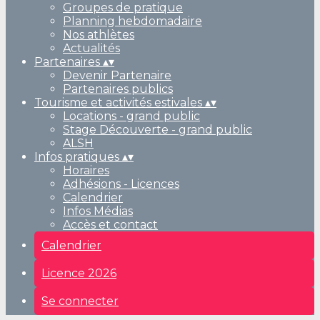
Groupes de pratique
Planning hebdomadaire
Nos athlètes
Actualités
Partenaires
▴
▾
Devenir Partenaire
Partenaires publics
Tourisme et activités estivales
▴
▾
Locations - grand public
Stage Découverte - grand public
ALSH
Infos pratiques
▴
▾
Horaires
Adhésions - Licences
Calendrier
Infos Médias
Accès et contact
Calendrier
Licence 2026
Se connecter