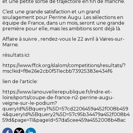
et une petite sortie de trajectoire en fin de manche.
C’est une grande satisfaction et un grand
soulagement pour Perrine Augu. Les sélections en
équipe de France, dans un mois, seront une grande
première pour elle, mais les ambitions sont déjà là.
Affaire à suivre , rendez-vous le 22 avril à Vaires-sur-
Marne.
résultats ici:
https://www.ffck.org/slalom/competitions/resultats/?
msclkid=f8e26e2cb0f511ecbb73925383e434f6
lien de l'article:
https://www.lanouvellerepublique.fr/indre-et-
loire/sports/coupe-de-france-n2-perrine-augu-
veigne-sur-le-podium?
queryId%5Bquery1%5D=57cd2206459a452f008b459
4&queryId%5Bquery2%5D=57c95b34479a452f008b4
59d&page=11&pageId=57da5cee459a4552008b48ac