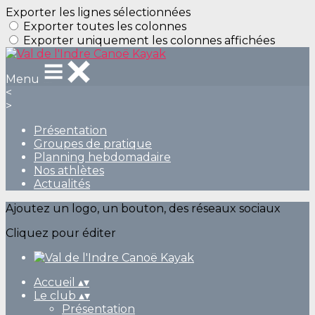
Exporter les lignes sélectionnées
Exporter toutes les colonnes
Exporter uniquement les colonnes affichées
Menu
<
>
Présentation
Groupes de pratique
Planning hebdomadaire
Nos athlètes
Actualités
Ajoutez un logo, un bouton, des réseaux sociaux
Cliquez pour éditer
Accueil
▴
▾
Le club
▴
▾
Présentation