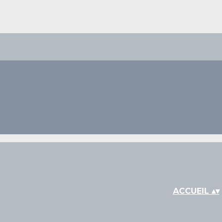
ACCUEIL
▴
▾