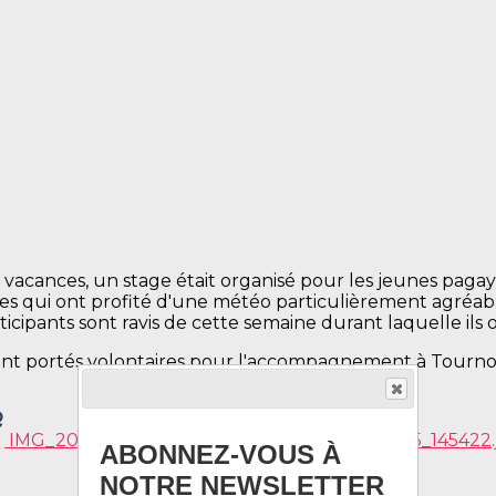
vacances, un stage était organisé pour les jeunes pagay
unes qui ont profité d'une météo particulièrement agréa
icipants sont ravis de cette semaine durant laquelle ils 
ont portés volontaires pour l'accompagnement à Tourno
IMG_20210225_104302.jpg
IMG_20210225_145422.
ABONNEZ-VOUS À
NOTRE NEWSLETTER