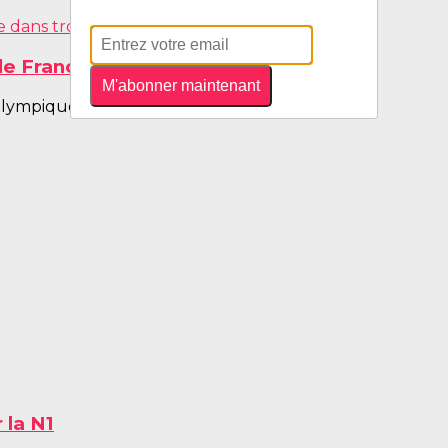
 France dans trois disciplines
M'abonner maintenant
mpique d’Île-de-France accueillait les...
 la N1