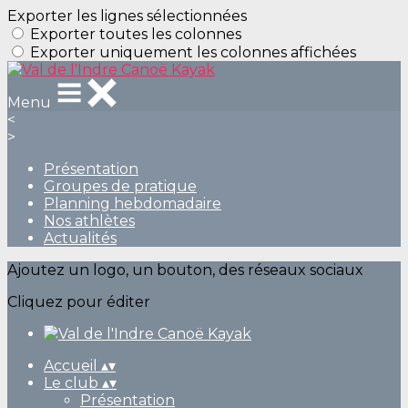
Exporter les lignes sélectionnées
Exporter toutes les colonnes
Exporter uniquement les colonnes affichées
Menu
<
>
Présentation
Groupes de pratique
Planning hebdomadaire
Nos athlètes
Actualités
Ajoutez un logo, un bouton, des réseaux sociaux
Cliquez pour éditer
Accueil
▴
▾
Le club
▴
▾
Présentation