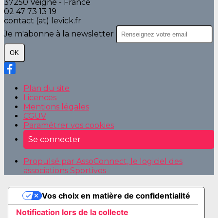
37250 Veigné - France
02 47 73 13 19
contact (at) levick.fr
Je m'abonne à la newsletter
OK
Plan du site
Licences
Mentions légales
CGUV
Paramétrer vos cookies
Se connecter
Propulsé par AssoConnect, le logiciel des
associations Sportives
Vos choix en matière de confidentialité
Notification lors de la collecte