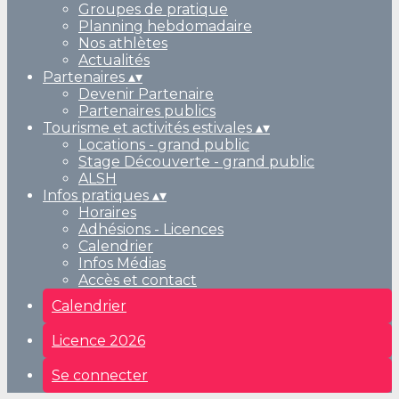
Groupes de pratique
Planning hebdomadaire
Nos athlètes
Actualités
Partenaires
▴
▾
Devenir Partenaire
Partenaires publics
Tourisme et activités estivales
▴
▾
Locations - grand public
Stage Découverte - grand public
ALSH
Infos pratiques
▴
▾
Horaires
Adhésions - Licences
Calendrier
Infos Médias
Accès et contact
Calendrier
Licence 2026
Se connecter