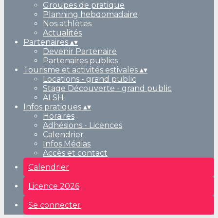
Groupes de pratique
Planning hebdomadaire
Nos athlètes
Actualités
Partenaires
▴
▾
Devenir Partenaire
Partenaires publics
Tourisme et activités estivales
▴
▾
Locations - grand public
Stage Découverte - grand public
ALSH
Infos pratiques
▴
▾
Horaires
Adhésions - Licences
Calendrier
Infos Médias
Accès et contact
Calendrier
Licence 2026
Se connecter