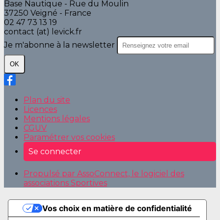
Base Nautique - Rue du Moulin
37250 Veigné - France
02 47 73 13 19
contact (at) levick.fr
Je m'abonne à la newsletter
OK
Plan du site
Licences
Mentions légales
CGUV
Paramétrer vos cookies
Se connecter
Propulsé par AssoConnect, le logiciel des
associations Sportives
Vos choix en matière de confidentialité