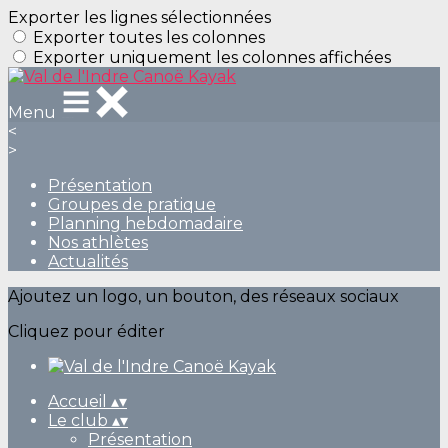
Exporter les lignes sélectionnées
Exporter toutes les colonnes
Exporter uniquement les colonnes affichées
Menu
<
>
Présentation
Groupes de pratique
Planning hebdomadaire
Nos athlètes
Actualités
Ajoutez un logo, un bouton, des réseaux sociaux
Cliquez pour éditer
Accueil
▴
▾
Le club
▴
▾
Présentation