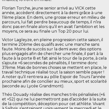
Florian Torche, jeune senior arrivé au VICK cette
année, accèdent directement à la demi grâce à une
11ème place. En demi, une grosse erreur en milieu de
parcours, lui fait perdre beaucoup de temps, il n’ira
donc pas en finale alors qu’il en avait l’ambition et les
moyens, ce sera au finale un Top 20 pour lui.
Victor Lagleyze, en pleine progression cette saison, il
termine 20ème des qualifs avec une manche sans
faute. Moins de succès sur la demi avec des options
plus engagés afin de chercher une finale, il part à la
faute à la porte 8 et fait ainsi le tour de la porte, à cela
s’ajoute +6 secondes de pénalités, il termine donc
37ème. Mais de bonnes choses se mettent en place, le
travail technique réalisé tout la saison semble payer !
A noter qu’il rentrera au pôle Espoir de Tours l’année
prochaine afin de concilier au mieux, sport et scolarité
(seconde au Lycée Grandmont).
Théo Douady réalise des manches très pénalisées (+6
et +52) qui ne lui permettront pas d’accèder à la suite
de la compétition, déception pour cet athlète. Vivant
à Salbris, s’entrainant uniquement le mercredi et le