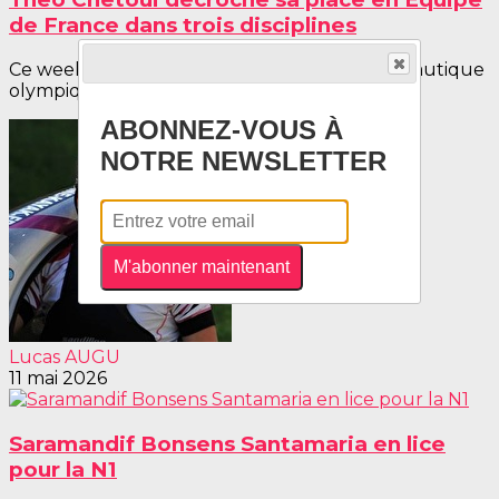
de France dans trois disciplines
Ce week-end, le bassin olympique de Stade nautique
olympique d’Île-de-France accueillait les...
ABONNEZ-VOUS À
NOTRE NEWSLETTER
M'abonner maintenant
Lucas AUGU
11 mai 2026
Saramandif Bonsens Santamaria en lice
pour la N1