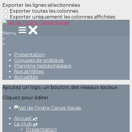
Exporter les lignes sélectionnées
Exporter toutes les colonnes
Exporter uniquement les colonnes affichées
Menu
<
>
Présentation
Groupes de pratique
Planning hebdomadaire
Nos athlètes
Actualités
Ajoutez un logo, un bouton, des réseaux sociaux
Cliquez pour éditer
Accueil
▴
▾
Le club
▴
▾
Présentation