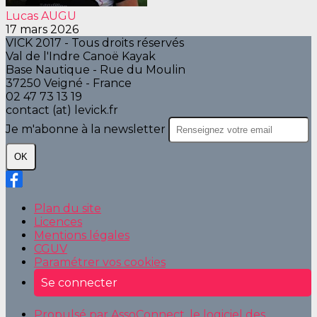
Lucas AUGU
17 mars 2026
VICK 2017 - Tous droits réservés
Val de l'Indre Canoë Kayak
Base Nautique - Rue du Moulin
37250 Veigné - France
02 47 73 13 19
contact (at) levick.fr
Je m'abonne à la newsletter
OK
Plan du site
Licences
Mentions légales
CGUV
Paramétrer vos cookies
Se connecter
Propulsé par AssoConnect, le logiciel des