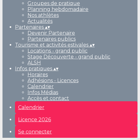
Groupes de pratique
Planning hebdomadaire
Nos athlètes
Actualités
Partenaires
▴
▾
Devenir Partenaire
Partenaires publics
Tourisme et activités estivales
▴
▾
Locations - grand public
Stage Découverte - grand public
ALSH
Infos pratiques
▴
▾
Horaires
Adhésions - Licences
Calendrier
Infos Médias
Accès et contact
Calendrier
Licence 2026
Se connecter