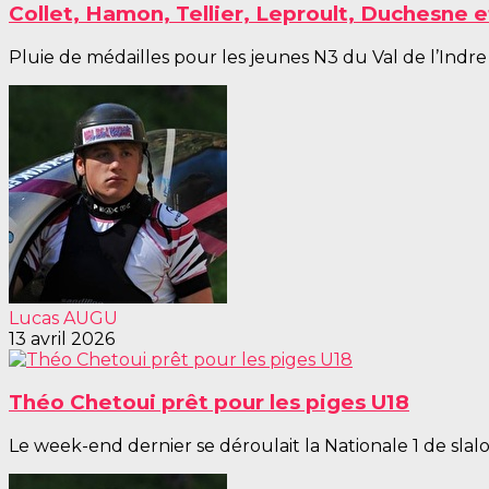
Collet, Hamon, Tellier, Leproult, Duchesne 
Pluie de médailles pour les jeunes N3 du Val de l’Indre c
Lucas AUGU
13 avril 2026
Théo Chetoui prêt pour les piges U18
Le week-end dernier se déroulait la Nationale 1 de sla