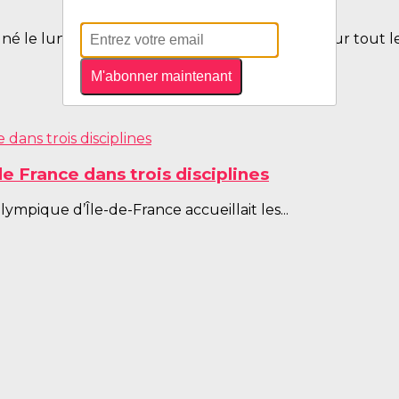
é le lundi midi avec de très bons souvenirs pour tout l
M'abonner maintenant
 France dans trois disciplines
mpique d’Île-de-France accueillait les...