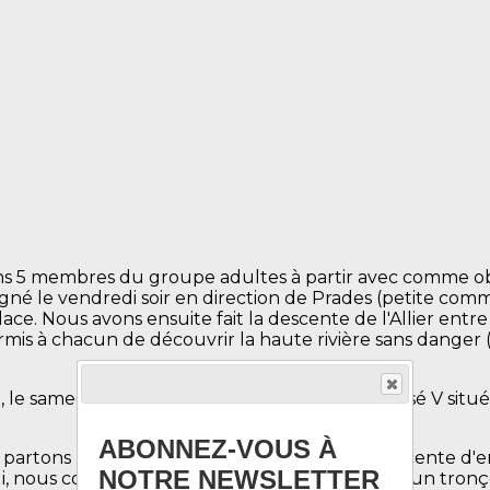
ions 5 membres du groupe adultes à partir avec comme ob
gné le vendredi soir en direction de Prades (petite comm
lace. Nous avons ensuite fait la descente de l'Allier entr
rmis à chacun de découvrir la haute rivière sans danger (
re, le samedi soir c'était repérage du passage classé V si
ABONNEZ-VOUS À
 partons le dimanche matin pour faire une descente d'e
NOTRE NEWSLETTER
idi, nous continuons la descente de la Loire avec un tr