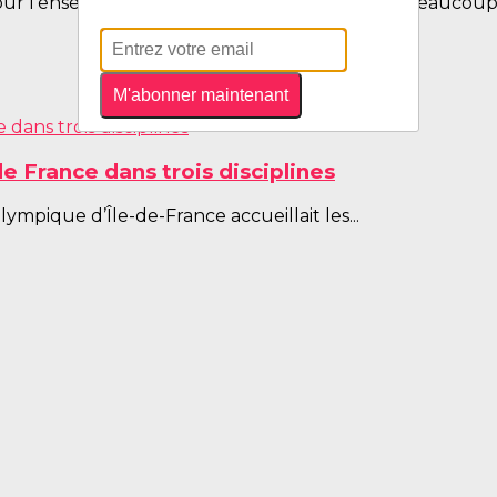
ur l'ensemble des compétiteurs avec encore beaucoup 
M'abonner maintenant
 France dans trois disciplines
mpique d’Île-de-France accueillait les...