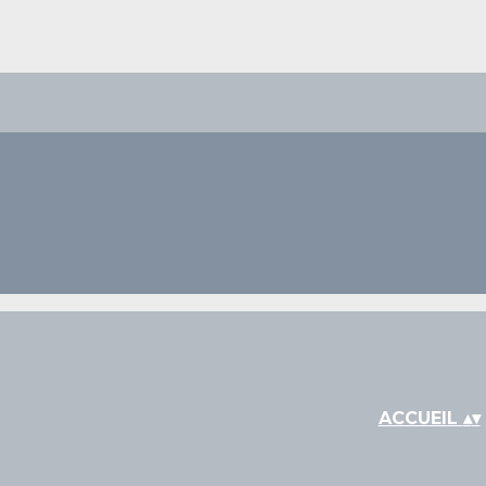
ACCUEIL
▴
▾