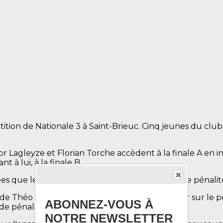
ion de Nationale 3 à Saint-Brieuc. Cinq jeunes du club é
or Lagleyze et Florian Torche accèdent à la finale A en i
 à lui, à la finale B.
sées que les qualifications avec beaucoup trop de pénalit
de Théo et Victor en C2 leur permet de monter sur le 
ABONNEZ-VOUS À
e pénalités).
NOTRE NEWSLETTER