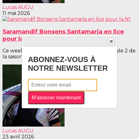
Lucas AUGU
11 mai 2026
Saramandif Bonsens Santamaria en lice
pour la N1
Ce week-end se déroulait la deuxième Nationale 2 de
la saison à Saint-Pierre-de-Bœuf....
ABONNEZ-VOUS À
NOTRE NEWSLETTER
M'abonner maintenant
Lucas AUGU
23 avril 2026